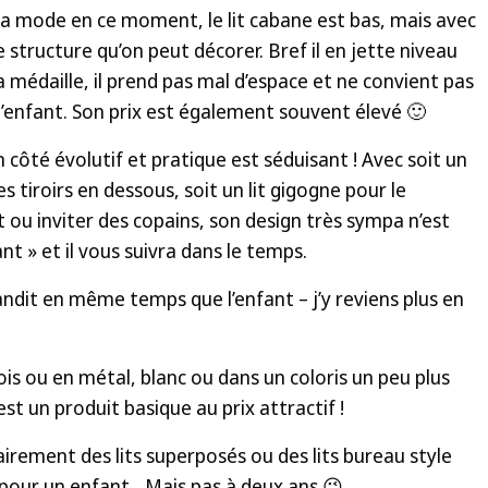
 la mode en ce moment, le lit cabane est bas, mais avec
structure qu’on peut décorer. Bref il en jette niveau
a médaille, il prend pas mal d’espace et ne convient pas
’enfant. Son prix est également souvent élevé 🙂
n côté évolutif et pratique est séduisant ! Avec soit un
tiroirs en dessous, soit un lit gigogne pour le
 ou inviter des copains, son design très sympa n’est
t » et il vous suivra dans le temps.
randit en même temps que l’enfant – j’y reviens plus en
ois ou en métal, blanc ou dans un coloris un peu plus
’est un produit basique au prix attractif !
airement des lits superposés ou des lits bureau style
pour un enfant…Mais pas à deux ans 😉