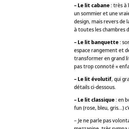
– Le lit cabane
: très à
un sommier et une vraie 
design, mais revers de l
à toutes les chambres d
– Le lit banquette
: so
espace rangement et des 
transformer en grand lit
pas trop connoté « enfan
– Le lit évolutif
, qui g
détails ci-dessous.
– Le lit classique
: en b
fun (rose, bleu, gris…) c
– Je ne parle pas volont
mezzanine, très sympa 