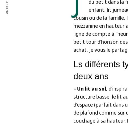
J’
ARTICLE SUIVANT
du petit dans la f
enfant
, lit jume
cousin ou de la famille, 
mezzanine en hauteur a
ligne de compte à l’heure
petit tour d’horizon des
achat, je vous le partage 
Ls différents 
deux ans
– Un lit au sol
, d’inspir
structure basse, le lit 
d’espace (parfait dans 
de plafond comme sur un
couchage à sa hauteur. 