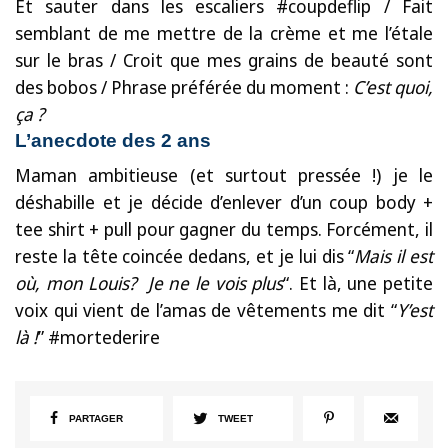
Et sauter dans les escaliers #coupdeflip / Fait
semblant de me mettre de la crème et me l’étale
sur le bras / Croit que mes grains de beauté sont
des bobos / Phrase préférée du moment :
C’est quoi,
ça ?
L’anecdote des 2 ans
Maman ambitieuse (et surtout pressée !) je le
déshabille et je décide d’enlever d’un coup body +
tee shirt + pull pour gagner du temps. Forcément, il
reste la tête coincée dedans, et je lui dis “
Mais il est
où, mon Louis? Je ne le vois plus
“. Et là, une petite
voix qui vient de l’amas de vêtements me dit “
Y’est
là !
” #mortederire
PARTAGER
TWEET